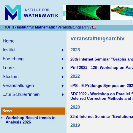
TUHH
/
Institut für Mathematik
/ Veranstaltungsarchiv
Veranstaltungsarchiv
Home
Institut
2023
Forschung
26th Internet Seminar "Graphs and
Lehre
PinT2023 - 12th Workshop on Paral
2022
Studium
Veranstaltungen
ePS - E-Prüfungs-Symposium 202
...für Schüler*innen
SDC2022 - Workshop on Parallel S
Deferred Correction Methods and 
2020
News
23rd Internet Seminar "Evolution
Workshop Recent trends in
Analysis 2026
2019