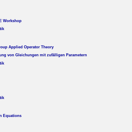
SE Workshop
tik
oup Applied Operator Theory
ng von Gleichungen mit zufälligen Parametern
tik
tik
on Equations