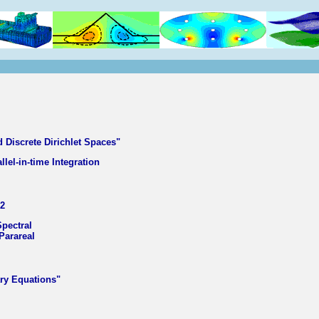
 Discrete Dirichlet Spaces"
lel-in-time Integration
2
pectral
Parareal
ary Equations"