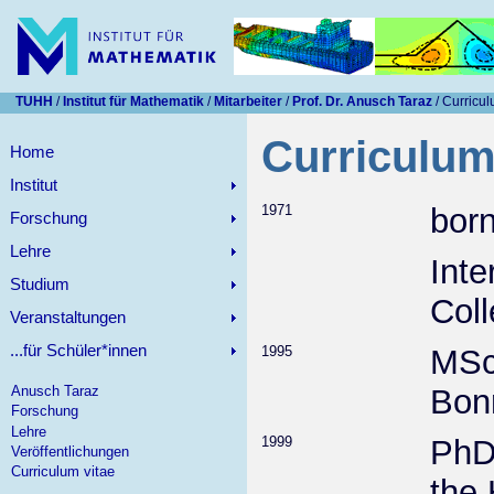
TUHH
/
Institut für Mathematik
/
Mitarbeiter
/
Prof. Dr. Anusch Taraz
/ Curricul
Curriculum
Home
Institut
1971
born
Forschung
Lehre
Inte
Studium
Coll
Veranstaltungen
...für Schüler*innen
1995
MSc 
Anusch Taraz
Bon
Forschung
Lehre
1999
PhD
Veröffentlichungen
Curriculum vitae
the 