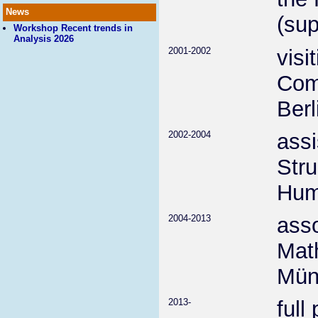
News
(su
Workshop Recent trends in
Analysis 2026
2001-2002
visi
Comp
Berl
2002-2004
ass
Stru
Humb
2004-2013
asso
Math
Mün
2013-
full