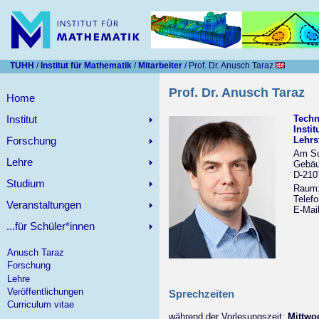
TUHH
/
Institut für Mathematik
/
Mitarbeiter
/ Prof. Dr. Anusch Taraz
Prof. Dr. Anusch Taraz
Home
Institut
Techn
Instit
Forschung
Lehrs
Am Sc
Lehre
Gebä
D-210
Studium
Raum:
Telef
Veranstaltungen
E-Mai
...für Schüler*innen
Anusch Taraz
Forschung
Lehre
Veröffentlichungen
Sprechzeiten
Curriculum vitae
während der Vorlesungszeit:
Mittwoc