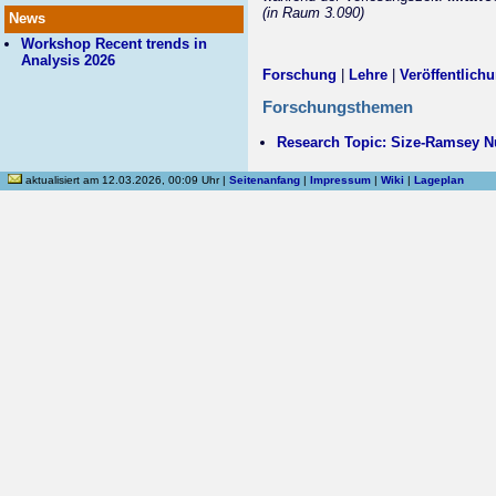
(in Raum 3.090)
News
Workshop Recent trends in
Analysis 2026
Forschung
|
Lehre
|
Veröffentlich
Forschungsthemen
Research Topic: Size-Ramsey 
aktualisiert am 12.03.2026, 00:09 Uhr |
Seitenanfang
|
Impressum
|
Wiki
|
Lageplan