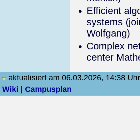
Efficient al
systems (joi
Wolfgang)
Complex net
center Mathe
aktualisiert am 06.03.2026, 14:38 Uhr
Wiki
|
Campusplan