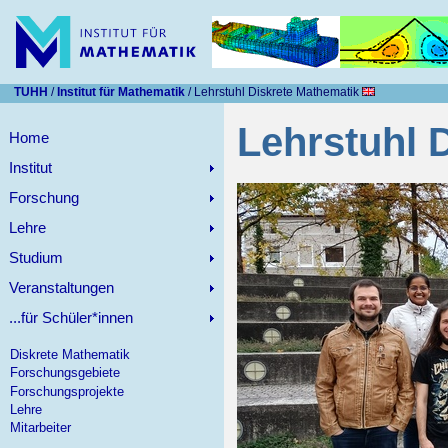
TUHH
/
Institut für Mathematik
/ Lehrstuhl Diskrete Mathematik
Lehrstuhl 
Home
Institut
Forschung
Lehre
Studium
Veranstaltungen
...für Schüler*innen
Diskrete Mathematik
Forschungsgebiete
Forschungsprojekte
Lehre
Mitarbeiter