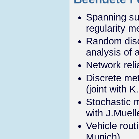
Spanning su
regularity m
Random disc
analysis of 
Network relia
Discrete met
(joint with 
Stochastic m
with J.Muell
Vehicle rout
Munich)