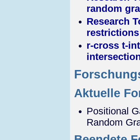
random gr
Research T
restrictions
r-cross t-i
intersectio
Forschungs
Aktuelle F
Positional G
Random Grap
Beendete F