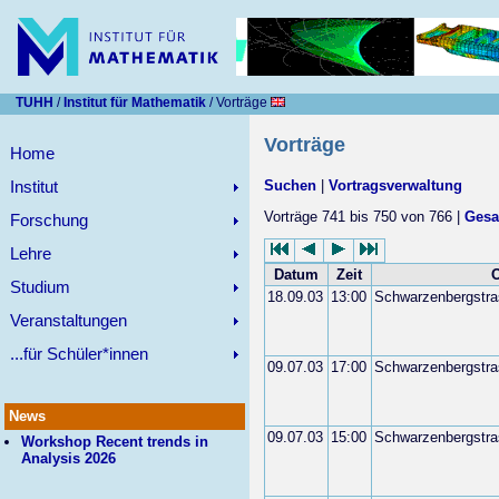
TUHH
/
Institut für Mathematik
/ Vorträge
Vorträge
Home
Institut
Suchen
|
Vortragsverwaltung
Vorträge 741 bis 750 von 766 |
Gesa
Forschung
Lehre
Datum
Zeit
O
Studium
18.09.03
13:00
Schwarzenbergstra
Veranstaltungen
...für Schüler*innen
09.07.03
17:00
Schwarzenbergstra
News
09.07.03
15:00
Schwarzenbergstra
Workshop Recent trends in
Analysis 2026