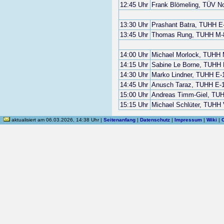
12:45 Uhr
Frank Blömeling, TÜV N
13:30 Uhr
Prashant Batra, TUHH E
13:45 Uhr
Thomas Rung, TUHH M-
14:00 Uhr
Michael Morlock, TUHH 
14:15 Uhr
Sabine Le Borne, TUHH 
14:30 Uhr
Marko Lindner, TUHH E-
14:45 Uhr
Anusch Taraz, TUHH E-
15:00 Uhr
Andreas Timm-Giel, TU
15:15 Uhr
Michael Schlüter, TUHH 
aktualisiert am 06.03.2026, 14:38 Uhr |
Seitenanfang
|
Datenschutz
|
Impressum
|
Wiki
|