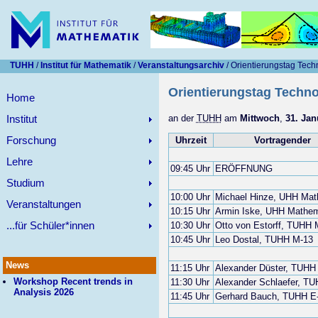
TUHH
/
Institut für Mathematik
/
Veranstaltungsarchiv
/ Orientierungstag Tec
Orientierungstag Techn
Home
Institut
an der
TUHH
am
Mittwoch
,
31. Jan
Forschung
Uhrzeit
Vortragender
Lehre
09:45 Uhr
ERÖFFNUNG
Studium
10:00 Uhr
Michael Hinze, UHH Mat
Veranstaltungen
10:15 Uhr
Armin Iske, UHH Mathem
...für Schüler*innen
10:30 Uhr
Otto von Estorff, TUHH 
10:45 Uhr
Leo Dostal, TUHH M-13
News
11:15 Uhr
Alexander Düster, TUHH
Workshop Recent trends in
11:30 Uhr
Alexander Schlaefer, T
Analysis 2026
11:45 Uhr
Gerhard Bauch, TUHH E