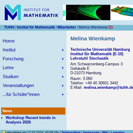
TUHH
/
Institut für Mathematik
/
Mitarbeiter
/ Melina Wienkamp
Melina Wienkamp
Home
Institut
Technische Universität Hamburg
Institut für Mathematik (E-10)
Forschung
Lehrstuhl Stochastik
Am Schwarzenberg-Campus 3
Lehre
Gebäude E
D-21073 Hamburg
Studium
Raum: 3.060
Telefon: +49 40 30601 3442
Veranstaltungen
E-Mail:
melina.wienkamp@tuhh.d
...für Schüler*innen
News
Workshop Recent trends in
Analysis 2026
aktualisiert am 12.03.2026, 00:09 Uhr |
Seitenanfang
|
Impressum
|
Wiki
|
Lageplan