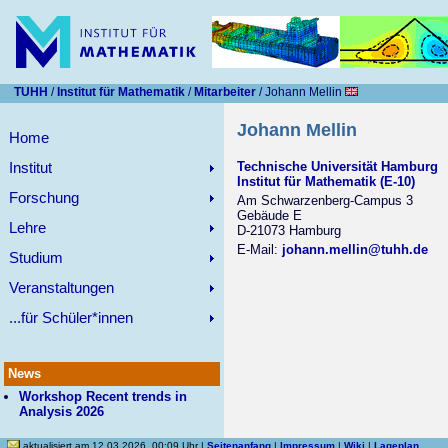
TUHH
/
Institut für Mathematik
/
Mitarbeiter
/ Johann Mellin
Johann Mellin
Home
Institut
Technische Universität Hamburg
Institut für Mathematik (E-10)
Forschung
Am Schwarzenberg-Campus 3
Gebäude E
Lehre
D-21073 Hamburg
E-Mail:
johann.mellin@tuhh.de
Studium
Veranstaltungen
...für Schüler*innen
News
Workshop Recent trends in
Analysis 2026
aktualisiert am 12.03.2026, 00:09 Uhr |
Seitenanfang
|
Impressum
|
Wiki
|
Lageplan