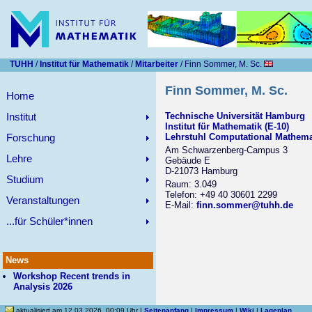
TUHH
/
Institut für Mathematik
/
Mitarbeiter
/ Finn Sommer, M. Sc.
Finn Sommer, M. Sc.
Home
Institut
Technische Universität Hamburg
Institut für Mathematik (E-10)
Forschung
Lehrstuhl Computational Mathema
Am Schwarzenberg-Campus 3
Lehre
Gebäude E
D-21073 Hamburg
Studium
Raum: 3.049
Telefon: +49 40 30601 2299
Veranstaltungen
E-Mail:
finn.sommer@tuhh.de
...für Schüler*innen
News
Workshop Recent trends in
Analysis 2026
aktualisiert am 12.03.2026, 00:09 Uhr |
Seitenanfang
|
Impressum
|
Wiki
|
Lageplan