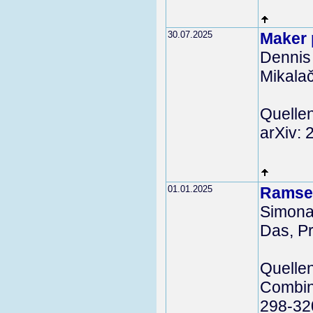
30.07.2025
Maker 
Dennis
Mikalač
Quelle
arXiv:
01.01.2025
Ramsey
Simona
Das, P
Quelle
Combina
298-32