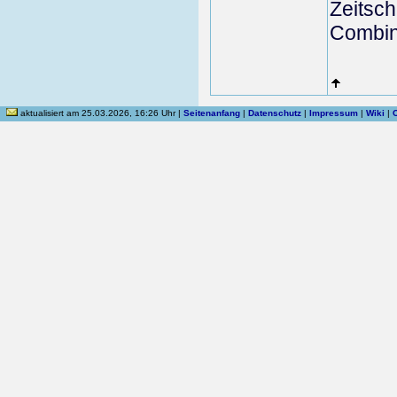
Zeitschr
Combina
aktualisiert am 25.03.2026, 16:26 Uhr |
Seitenanfang
|
Datenschutz
|
Impressum
|
Wiki
|