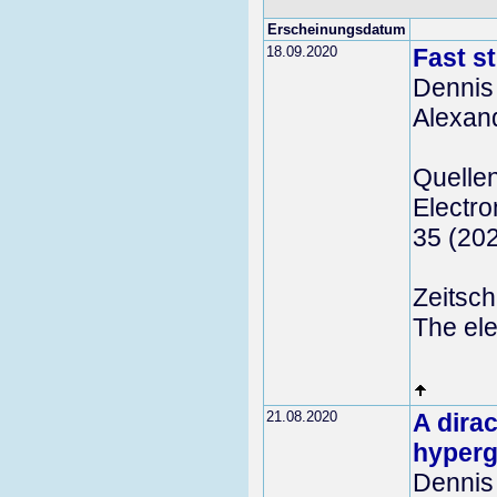
Erscheinungsdatum
18.09.2020
Fast st
Dennis
Alexan
Quelle
Electro
35 (20
Zeitschr
The ele
21.08.2020
A dira
hyper
Dennis