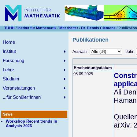
TUHH
/
Institut für Mathematik
/
Mitarbeiter
/
Dr. Dennis Clemens
/ Publikatio
Publikationen
Home
Institut
Auswahl:
Jahr:
Forschung
Erscheinungsdatum
Lehre
05.09.2025
Constr
Studium
applic
Veranstaltungen
Ali De
...für Schüler*innen
Hamann
News
Quelle
Workshop Recent trends in
arXiv:
Analysis 2026