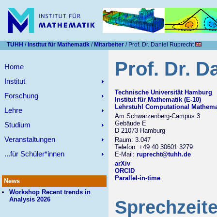
TUHH
/
Institut für Mathematik
/
Mitarbeiter
/ Prof. Dr. Daniel Ruprecht
Prof. Dr. D
Home
Institut
Technische Universität Hamburg
Forschung
Institut für Mathematik (E-10)
Lehrstuhl Computational Mathema
Lehre
Am Schwarzenberg-Campus 3
Gebäude E
Studium
D-21073 Hamburg
Veranstaltungen
Raum: 3.047
Telefon: +49 40 30601 3279
...für Schüler*innen
E-Mail:
ruprecht@tuhh.de
arXiv
ORCID
Parallel-in-time
News
Workshop Recent trends in
Analysis 2026
Sprechzeit